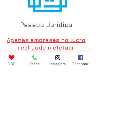
Pessoa Jurídica
Apenas empresas no lucro
real podem efetuar
doações para se beneficiar
da lei.
DOE
Phone
Instagram
Facebook
Faça o
Downloard
do Folheto
explicativo "Doação Danada de Boa".
Downloard IR-PJ
Entre em contato:
E
ncontre-nos:
(87) 3871-
Rua João Alves
de Carvalho. 30
4156
(whatsApp)