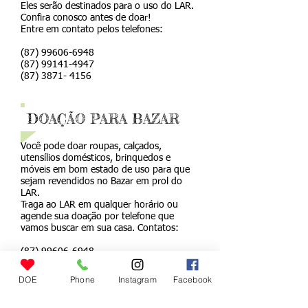
Eles serão destinados para o uso do LAR.
Confira conosco antes de doar!
Entre em contato pelos telefones:
(87) 99606-6948
(87) 99141-4947
(87) 3871- 4156
DOAÇÃO PARA BAZAR
Você pode doar roupas, calçados,
utensílios domésticos, brinquedos e
móveis em bom estado de uso para que
sejam revendidos no Bazar em prol do
LAR.
Traga ao LAR em qualquer horário ou
agende sua doação por telefone que
vamos buscar em sua casa. Contatos:
(87) 99606-6948
(87) 99141-4947
(87) 3871- 4156
DOE
Phone
Instagram
Facebook